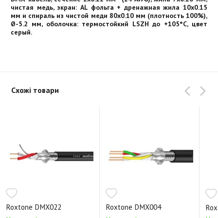
чистая медь, экран: AL фольга + дренажная жила 10x0.15
мм и спираль из чистой меди 80х0.10 мм (плотность 100%),
Ø-5.2 мм, оболочка: термостойкий LSZH до +105°С, цвет
серый.
Схожі товари
Roxtone DMX022
Roxtone DMX004
Rox