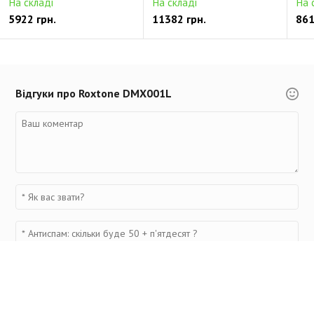
На складі
На складі
На 
5922 грн.
11382 грн.
861
Відгуки про Roxtone DMX001L