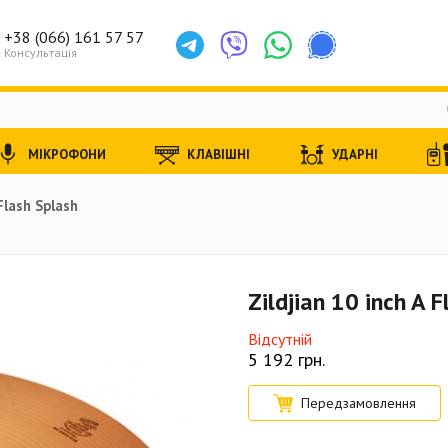
+38 (066) 161 57 57
Консультація
МІКРОФОНИ
КЛАВІШНІ
УДАРНІ
 Flash Splash
Zildjian 10 inch A 
Відсутній
5 192
грн.
Передзамовлення