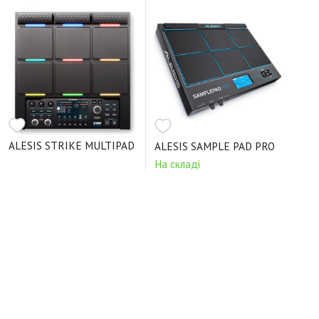
Sample Pad 4
Мережевий адаптер
Керівництво користувача
ALESIS STRIKE MULTIPAD
ALESIS SAMPLE PAD PRO
На складі
На складі
21040 грн.
36360 грн.
200+ вбудованих тембрів 10
7000+ вбудованих тембрів 9
наборів ударних у вбудованій
динамічних педів з RGB
пам'яті, 89 наборів ударних при
підсвічуванням
підключенні карти пам'яті SD
Відгуки про ALESIS SAMPLE PAD 4