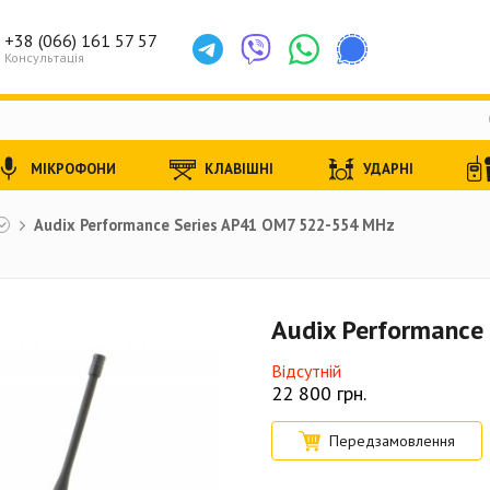
+38 (066) 161 57 57
Консультація
МІКРОФОНИ
КЛАВІШНІ
УДАРНІ
Audix Performance Series AP41 OM7 522-554 MHz
Audix Performance
Відсутній
22 800
грн.
Передзамовлення