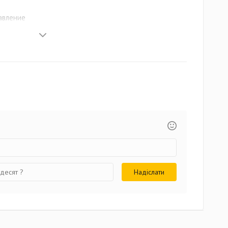
авление
онструкция
приемника: 45 Гц - 18 кГц
в течении нескольких секунд)
атчика от двух батарей типа АА
ack
(при условии прямой видимости)
времени: нажмите кнопку для запуска сканирования
ной частоты (6 секунд), поднесите передатчик к
 синхронизации (2 секунды) - радиосистема готова к
ы является 10‑часовая работа передатчика от двух
офоном и сменным капсюлем ОМ серии
 разработанный для использования в гастрольных