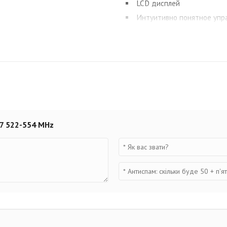
LCD дисплей
Интуитивно понятное упр
Прочная металлическая к
Частотный характеристика 
Сменные капсюли (замена 
До 10 часов работы перед
Балансные выходы XLR и J
Радиус действия до 91 м 
Настройка не займет много 
M7 522-554 MHz
диапазона и поиска свобод
приемнику и нажмите кнопку
использованию.
Преимуществом радиосистем
батарей АА.
Модификация с ручным микр
Динамический микрофон OM7