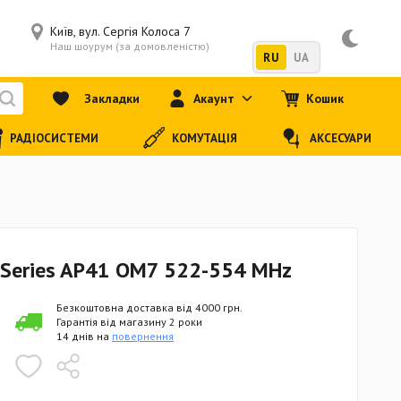
Київ, вул. Сергія Колоса 7
Наш шоурум (за домовленістю)
RU
UA
Закладки
Акаунт
Кошик
РАДІОСИСТЕМИ
КОМУТАЦІЯ
АКСЕСУАРИ
 Series AP41 OM7 522-554 MHz
Безкоштовна доставка від 4000 грн.
Гарантія від магазину 2 роки
14 днів на
повернення