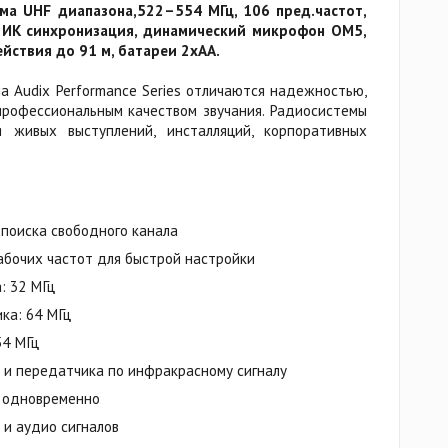
ма UHF диапазона,522–554 МГц, 106 пред.частот,
, ИК синхронизация, динамический микрофон OM5,
йствия до 91 м, батареи 2хАА.
 Audix Performance Series отличаются надежностью,
профессиональным качеством звучания. Радиосистемы
 живых выступлений, инсталляций, корпоративных
поиска свободного канала
абочих частот для быстрой настройки
: 32 МГц
ка: 64 МГц
54 МГц
 и передатчика по инфракрасному сигналу
м одновременно
и аудио сигналов