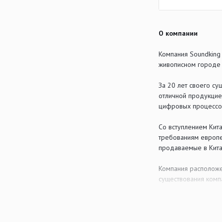
О компании
Компания Soundking 
живописном городе 
За 20 лет своего с
отличной продукцие
цифровых процессор
Со вступлением Кита
требованиям европей
продаваемые в Китае
Компания расположе
существования комп
станках с ЧПУ и пай
Soundking – мы раз
продукта: от общего