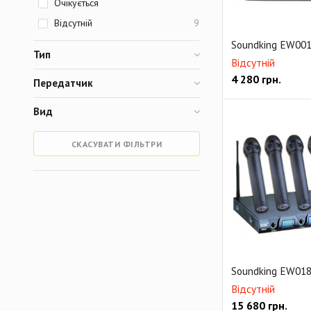
Очікується
Відсутній
9
Soundking EW001
Тип
Відсутній
4 280
грн.
Передатчик
Вид
СКАСУВАТИ ФІЛЬТРИ
Soundking EW018
Відсутній
15 680
грн.