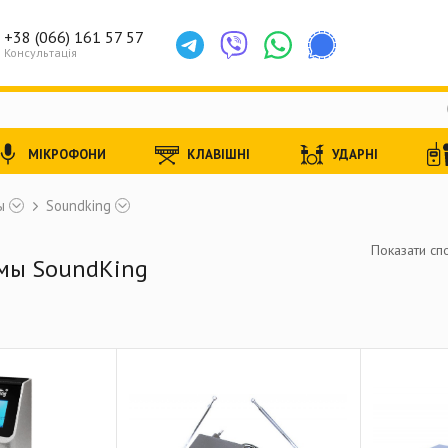
+38 (066) 161 57 57
Консультація
МІКРОФОНИ
КЛАВІШНІ
УДАРНІ
ы
Soundking
Показати спо
мы SoundKing