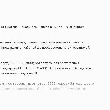
ды от многонационального Шанхая в Нинбо – знаменитом
ей китайской аудиоиндустрии. Наша компания славится
 продукции: от кабелей до профессиональных усилителей,
дарту ISO9001: 2000; более того, для соответствия
тандартам CE ,ETL и ISO14001. А с 1-го мая 2004 года все
риканскому стандарту UL.
м, а ее персонал насчитывает 2200 человек. За годы своего
 такие как поверхностный монтаж, обработка металла на
нтов; мы открыты к партнерству на любой стадии разработки
редоставления услуг позволяет нашим партнерам использовать