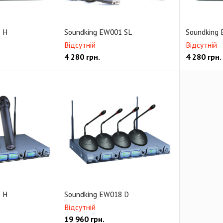
 H
Soundking EW001 SL
Soundking
Відсутній
Відсутній
4 280
грн.
4 280
грн.
 H
Soundking EW018 D
Відсутній
19 960
грн.