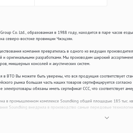
Group Co. Ltd., образованная в 1988 году, находится в паре часов ез
на северо-востоке провинции Чжэцзян.
уществования компания превратилась в одного из ведущих производител
й и оригинальными разработками. Мы производим широкий ассортимент
ов, микшерных консолей и акустических систем.
я в ВТО Вы можете быть уверены, что вся продукция соответствует стан
ского рынка большая часть наших товаров сертифицируется согласно с
 электротовары обязаны иметь сертификат ССС, что соответствует аме
на в промышленном комплексе Soundking общей площадью 185 тыс. кв. 
ания Soundking внедрила в производство самые передовые технологии,
ка волной припоя.
рабатываем инновационную, лучшую на рынке продукцию для наших клие
 замысла до выработки технологических требований. Гибкая система п