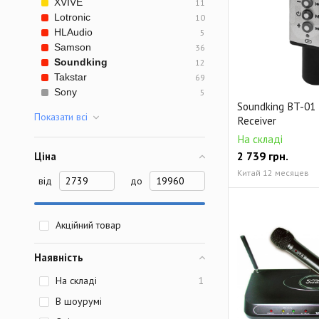
XVIVE
11
Lotronic
10
HLAudio
5
Samson
36
Soundking
12
Takstar
69
Sony
5
Soundking BT-01
Показати всi
Receiver
На складі
2 739
грн.
Ціна
Китай 12 месяцев
від
до
Акційний товар
Наявність
На складі
1
В шоурумі