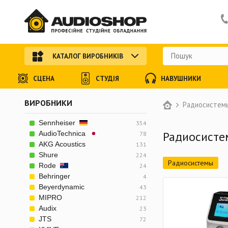
КАТАЛОГ ВИРОБНИКІВ
СЦЕНА
СТУДІЯ
НАВУШНИКИ
ВИРОБНИКИ
Радиосистем
Sennheiser
354
Радиосисте
AudioTechnica
78
AKG Acoustics
131
Shure
224
Радиосистемы
Rode
24
Behringer
4
Beyerdynamic
43
MIPRO
212
Audix
23
JTS
72