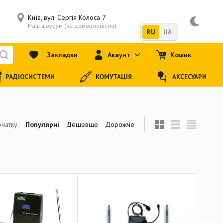
Київ, вул. Сергія Колоса 7
Наш шоурум (за домовленістю)
RU
UA
Закладки
Акаунт
Кошик
РАДІОСИСТЕМИ
КОМУТАЦІЯ
АКСЕСУАРИ
чатку:
Популярні
Дешевше
Дорожче