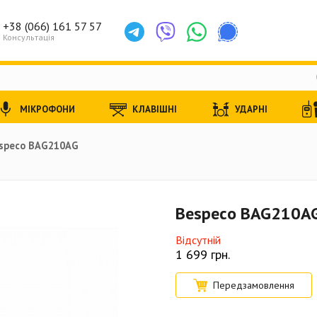
+38 (066) 161 57 57
Консультація
МІКРОФОНИ
КЛАВІШНІ
УДАРНІ
speco BAG210AG
Bespeco BAG210A
Відсутній
1 699
грн.
Передзамовлення