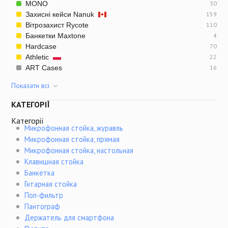
MONO
30
Захисні кейси Nanuk
159
Вітрозахист Rycote
110
Банкетки Maxtone
4
Hardcase
70
Athletic
22
ART Cases
16
Показати всi
КАТЕГОРІЇ
Категорії
Микрофонная стойка, журавль
Микрофонная стойка, прямая
Микрофонная стойка, настольная
Клавишная стойка
Банкетка
Гитарная стойка
Поп-фильтр
Пантограф
Держатель для смартфона