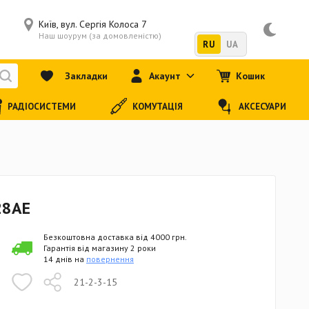
Київ, вул. Сергія Колоса 7
Наш шоурум (за домовленістю)
RU
UA
Закладки
Акаунт
Кошик
РАДІОСИСТЕМИ
КОМУТАЦІЯ
АКСЕСУАРИ
28AE
Безкоштовна доставка від 4000 грн.
Гарантія від магазину 2 роки
14 днів на
повернення
21-2-3-15