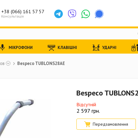
+38 (066) 161 57 57
Консультація
МІКРОФОНИ
КЛАВІШНІ
УДАРНІ
тов
Bespeco TUBLONS28AE
Bespeco TUBLONS
Відсутній
2 597
грн.
Передзамовлення