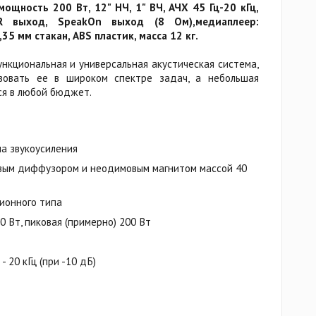
мощность 200 Вт, 12" НЧ, 1" ВЧ, АЧХ 45 Гц-20 кГц,
R выход, SpeakOn выход (8 Ом),медиаплеер:
35 мм стакан, ABS пластик, масса 12 кг.
нкциональная и универсальная акустическая система,
вовать ее в широком спектре задач, а небольшая
ся в любой бюджет.
ма звукоусиления
овым диффузором и неодимовым магнитом массой 40
сионного типа
 Вт, пиковая (примерно) 200 Вт
 20 кГц (при -10 дБ)