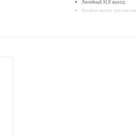
Линейный XLR выход
Speakon выход для пассив
2-х полосный эквалайзер
Медиаплеер: USB/SD/моду
35 мм стакан для установк
Прочный ABS пластик
Масса 12 кг