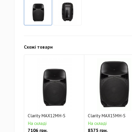
Схожі товари
Clarity MAX12MH-S
Clarity MAX15MH-S
На складі
На складі
7106 грн.
8375 грн.