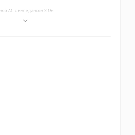
ной АС с импедансом 8 Ом
ль Bluetooth
и на стойку