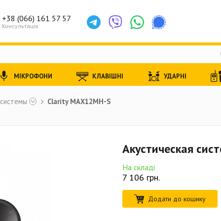
+38 (066) 161 57 57
Консультація
МІКРОФОНИ
КЛАВІШНІ
УДАРНІ
 системы
Clarity MAX12MH-S
Акустическая сист
На складі
7 106
грн.
Додати до кошику