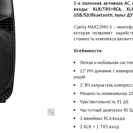
2-х полосная активная АС, 
входы: XLR/TRS+RCA, XL
USB/SD/Bluetooth, пульт ДУ,
Clarity MAX12MH-S – многофу
которая позволяет задейст
стоимость комплекса вложит
Особенности:
Легкая и мобильная систе
12" НЧ-динамик с кевлар
унций
1" ВЧ излучатель компрес
Мощность номинальная 100
Чувствительность 91 дБ
Частотный диапазон 45 Гц -
2 линейных RCA входа
2 XLR + 1 TRS вход