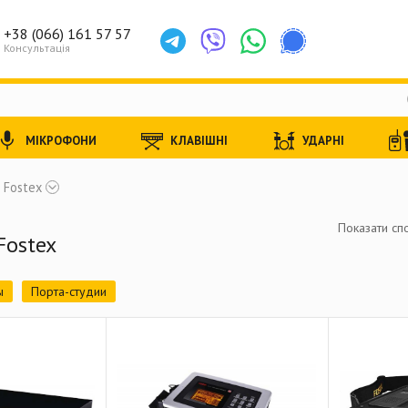
+38 (066) 161 57 57
Консультація
МІКРОФОНИ
КЛАВІШНІ
УДАРНІ
Fostex
Показати спо
Fostex
ы
Порта-студии