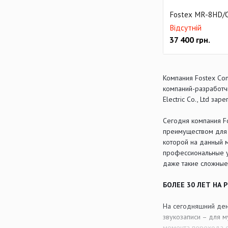
Fostex MR-8HD/
Відсутній
37 400
грн.
Компания Fostex Com
компаний-разработчи
Electric Co., Ltd з
Сегодня компания F
преимуществом для к
которой на данный м
профессиональные ус
даже такие сложные
БОЛЕЕ 30 ЛЕТ НА
На сегодняшний ден
звукозаписи – для 
момента перехода о