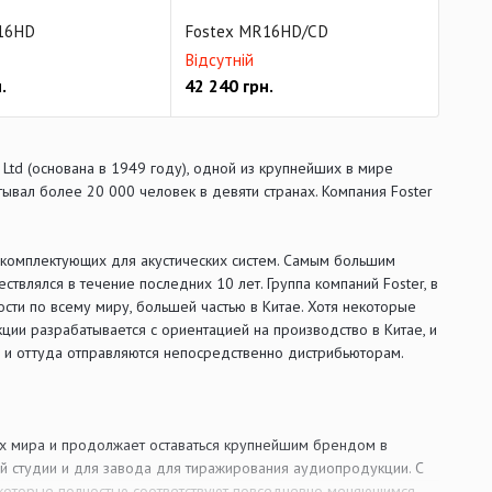
16HD
Fostex MR16HD/CD
Відсутній
.
42 240
грн.
 Ltd (основана в 1949 году), одной из крупнейших в мире
ывал более 20 000 человек в девяти странах. Компания Foster
а комплектующих для акустических систем. Самым большим
твлялся в течение последних 10 лет. Группа компаний Foster, в
сти по всему миру, большей частью в Китае. Хотя некоторые
ции разрабатывается с ориентацией на производство в Китае, и
 и оттуда отправляются непосредственно дистрибьюторам.
ах мира и продолжает оставаться крупнейшим брендом в
й студии и для завода для тиражирования аудиопродукции. С
, которые полностью соответствуют повседневно меняющимся