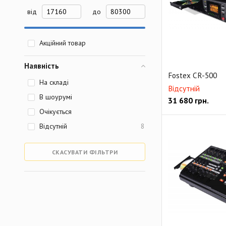
від
до
Акційний товар
Наявність
Fostex CR-500
На складі
Відсутній
В шоурумі
31 680
грн.
Очікується
Відсутній
8
СКАСУВАТИ ФІЛЬТРИ