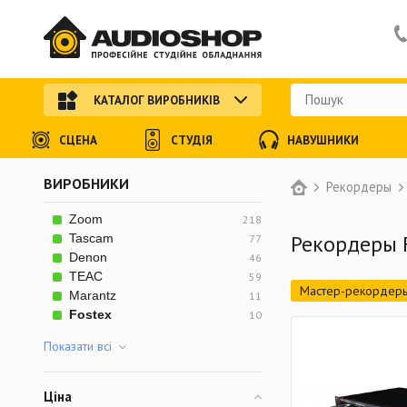
КАТАЛОГ ВИРОБНИКІВ
СЦЕНА
СТУДІЯ
НАВУШНИКИ
ВИРОБНИКИ
Рекордеры
Zoom
218
Рекордеры 
Tascam
77
Denon
46
TEAC
59
Мастер-рекордер
Marantz
11
Fostex
10
Показати всi
Ціна