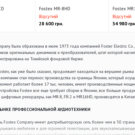
CD
Fostex MR-8HD
Fostex MR
Відсутній
Відсутній
28 600
грн.
34 980
грн
pany была образована в июле 1973 года компанией Foster Electric Co.,
ков оригинальных динамиков и преобразователей, штат которой насчит
арегистрирована на Токийской фондовой бирже.
ostex, как уже было сказано, продолжает находиться на вершине рынк
омпании стал перенос производства за границы Японии, который осущес
омент работает более 17 тыс. человек, имеет производственные мощно
тройства Fostex все еще требуют сборки в Японии, все больше продук
 цифровые рекордеры, как MR-8, FR-2 и MR16HD, производятся в Китае
 РЫНКЕ ПРОФЕССИОНАЛЬНОЙ АУДИОТЕХНИКИ
ь Fostex Company имеет дистрибьюторскую сеть более чем в 50 стран
музыканта-любителя и для огромной телестанции, для звукозаписывающе
т аналога к цифре компания Fostex активно разрабатывает устройства