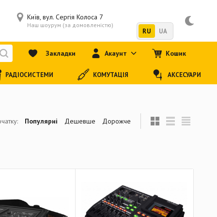
Київ, вул. Сергія Колоса 7
Наш шоурум (за домовленістю)
RU
UA
Закладки
Акаунт
Кошик
РАДІОСИСТЕМИ
КОМУТАЦІЯ
АКСЕСУАРИ
чатку:
Популярні
Дешевше
Дорожче