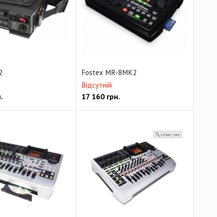
2
Fostex MR-8MK2
Відсутній
.
17 160
грн.