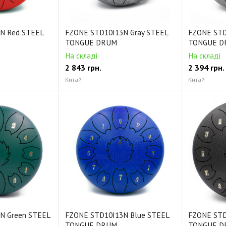
N Red STEEL
FZONE STD10I13N Gray STEEL
FZONE STD
TONGUE DRUM
TONGUE D
На складі
На складі
2 843
грн.
2 394
грн.
Китай
Китай
N Green STEEL
FZONE STD10I13N Blue STEEL
FZONE STD
TONGUE DRUM
TONGUE D