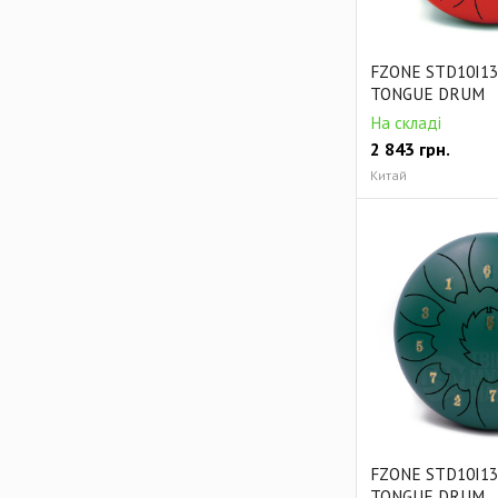
FZONE STD10I13
TONGUE DRUM
На складі
2 843
грн.
Китай
FZONE STD10I13
TONGUE DRUM