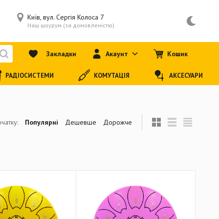
Київ, вул. Сергія Колоса 7
Наш шоурум (за домовленістю)
Закладки
Акаунт
Кошик
РАДІОСИСТЕМИ
КОМУТАЦІЯ
АКСЕСУАРИ
чатку:
Популярні
Дешевше
Дорожче