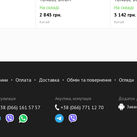
На складі
На складі
2 843
грн.
3 142
грн.
Китай
Китай
вини
Оплата
Доставка
Обмін та повернення
Огляди
сультація
Акустика, комутація
Додаток 
Зава
38 (066) 161 57 57
+38 (066) 771 12 70