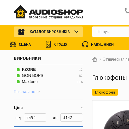
КАТАЛОГ ВИРОБНИКІВ
СЦЕНА
СТУДІЯ
НАВУШНИКИ
ВИРОБНИКИ
Этническая п
FZONE
12
Глюкофоны
GON BOPS
82
Maxtone
116
Показати всi
Глюкофони
Ціна
від
до