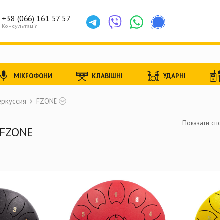
+38 (066) 161 57 57
Консультація
МІКРОФОНИ
КЛАВІШНІ
УДАРНІ
еркуссия
FZONE
Показати спо
 FZONE