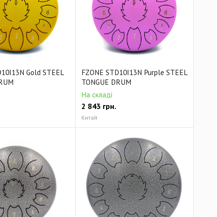
10I13N Gold STEEL
FZONE STD10I13N Purple STEEL
RUM
TONGUE DRUM
На складі
2 843
грн.
Китай