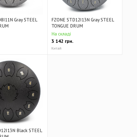
8I11N Gray STEEL
FZONE STD12I13N Gray STEEL
RUM
TONGUE DRUM
На складі
3 142
грн.
Китай
12I13N Black STEEL
RUM