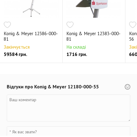
Konig & Meyer 12386-000-
Konig & Meyer 12383-000-
Kon
81
81
56
Закінчується
На складі
Зак
59384 грн.
1716 грн.
660
Відгуки про Konig & Meyer 12180-000-55