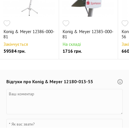
Konig & Meyer 12386-000-
Konig & Meyer 12383-000-
Kon
81
81
56
Закінчується
На складі
Зак
59384 грн.
1716 грн.
660
Відгуки про Konig & Meyer 12180-013-55