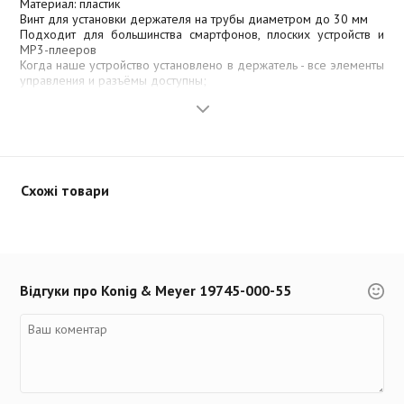
Материал: пластик
Винт для установки держателя на трубы диаметром до 30 мм
Подходит для большинства смартфонов, плоских устройств и
MP3-плееров
Когда наше устройство установлено в держатель - все элементы
управления и разъёмы доступны;
Свободно вращается на 90°
“Гибкая рука” для индивидуального угла положения
Вес: 0.19 кг
Схожі товари
Відгуки про Konig & Meyer 19745-000-55