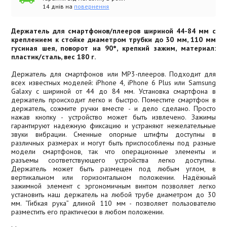
14 днів на
повернення
Держатель для смартфонов/плееров шириной 44-84 мм с
креплением к стойке диаметром трубки до 30 мм, 110 мм
гусиная шея, поворот на 90°, крепкий зажим, материал:
пластик/сталь, вес 180 г.
Держатель для смартфонов или MP3-плееров. Подходит для
всех известных моделей: iPhone 4, iPhone 6 Plus или Samsung
Galaxy с шириной от 44 до 84 мм. Установка смартфона в
держатель происходит легко и быстро. Поместите смартфон в
держатель, сожмите ручки вместе - и дело сделано. Просто
нажав кнопку - устройство может быть извлечено. Зажимы
гарантируют надежную фиксацию и устраняют нежелательные
звуки вибрации. Сменные опорные штифты доступны в
различных размерах и могут быть приспособлены под разные
модели смартфонов, так что операционные элементы и
разъемы соответствующего устройства легко доступны.
Держатель может быть размещен под любым углом, в
вертикальном или горизонтальном положении. Надёжный
зажимной элемент с эргономичным винтом позволяет легко
установить наш держатель на любой трубе диаметром до 30
мм. “Гибкая рука” длиной 110 мм - позволяет пользователю
разместить его практически в любом положении.