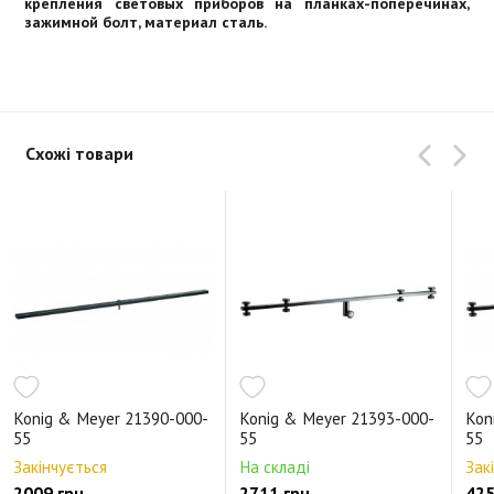
крепления световых приборов на планках-поперечинах,
зажимной болт, материал сталь.
Схожі товари
Konig & Meyer 21390-000-
Konig & Meyer 21393-000-
Kon
55
55
55
Закінчується
На складі
Зак
2009 грн.
2711 грн.
425