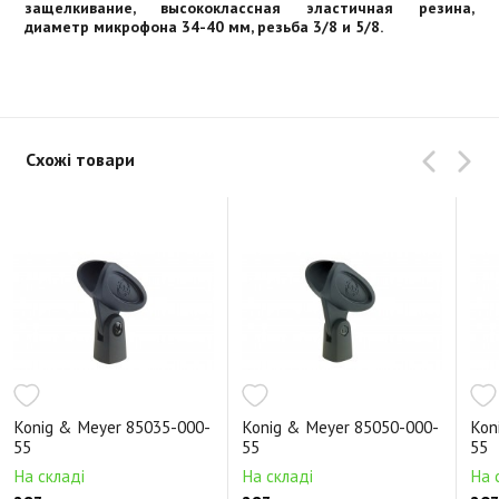
защелкивание, высококлассная эластичная резина,
диаметр микрофона 34-40 мм, резьба 3/8 и 5/8.
Схожі товари
Konig & Meyer 85035-000-
Konig & Meyer 85050-000-
Kon
55
55
55
На складі
На складі
На 