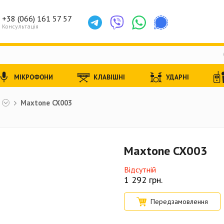
+38 (066) 161 57 57
Консультація
МІКРОФОНИ
КЛАВІШНІ
УДАРНІ
Maxtone CX003
Maxtone CX003
Відсутній
1 292
грн.
Передзамовлення