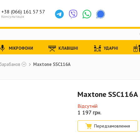
+38 (066) 161 57 57
Консультація
МІКРОФОНИ
КЛАВІШНІ
УДАРНІ
 барабанов
Maxtone SSC116A
Maxtone SSC116A
Відсутній
1 197
грн.
Передзамовлення