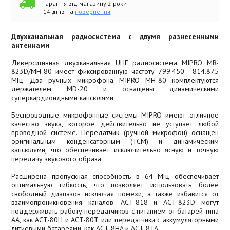
Гарантія від магазину 2 роки
14 днів на
повернення
Двухканальная радиосистема с двумя разнесенными
антеннами
Диверситивная двухканальная UHF радиосистема MIPRO MR-
823D/MH-80 имеет фиксированную частоту 799.450 - 814.875
МГц. Два ручных микрофона MIPRO MH-80 комплектуются
держателем MD-20 и оснащены динамическими
суперкардиоидными капсюлями.
Беспроводные микрофонные системы MIPRO имеют отличное
качество звука, которое действительно не уступает любой
проводной системе. Передатчик (ручной микрофон) оснащен
оригинальным конденсаторным (ТСМ) и динамическим
капсюлями, что обеспечивает исключительно ясную и точную
передачу звукового образа.
Расширена пропускная способность в 64 МГц обеспечивает
оптимальную гибкость, что позволяет использовать более
свободный диапазон исключая помехи, а также избавится от
взаимопроникновения каналов. ACT-818 и ACT-823D могут
поддерживать работу передатчиков с питанием от батарей типа
АА, как ACT-80H и ACT-80T, или передатчики с аккумуляторными
литиевыми батареями, как ACT-8HA и ACT-8TA.