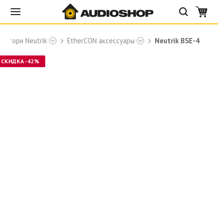
нектори Neutrik
EtherCON аксессуары
Neutrik BSE-4
СКИДКА -42%