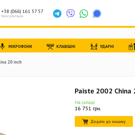
+38 (066) 161 57 57
Консультація
МІКРОФОНИ
КЛАВІШНІ
УДАРНІ
ina 20 inch
Paiste 2002 China 
На складі
16 751
грн.
Додати до кошику