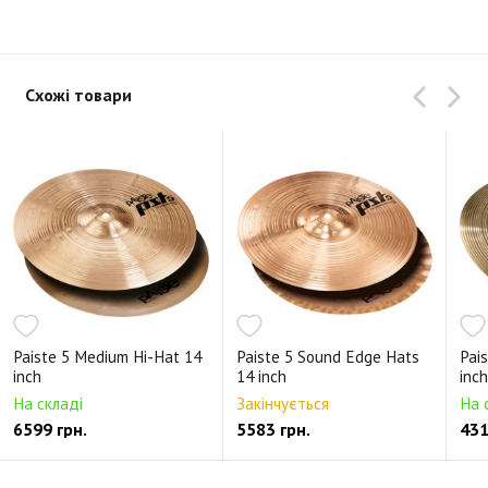
Схожі товари
Paiste 5 Medium Hi-Hat 14
Paiste 5 Sound Edge Hats
Pai
inch
14 inch
inc
На складі
Закінчується
На 
6599 грн.
5583 грн.
431