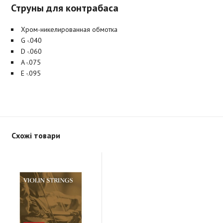
Струны для контрабаса
Хром-никелированная обмотка
G -.040
D -.060
A -.075
E -.095
Схожі товари