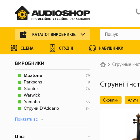
КАТАЛОГ ВИРОБНИКІВ
СЦЕНА
СТУДІЯ
НАВУШНИКИ
ВИРОБНИКИ
Струнные ин
Maxtone
79
Струнні інс
Parksons
8
Stentor
76
Warwick
Скрипки
Альти
Yamaha
33
Струни D'Addario
84
Показати всi
Ціна