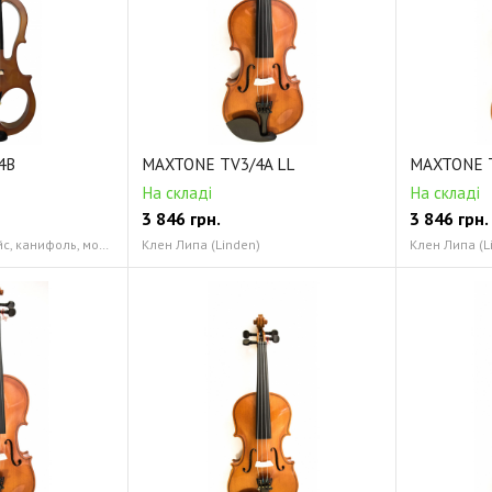
4B
MAXTONE TV3/4A LL
MAXTONE T
На складі
На складі
3 846
грн.
3 846
грн.
Скрипка, смычок, кейс, канифоль, мостик, наушники, кабель миниджек-1/4" джек Китай
Клен Липа (Linden)
Клен Липа (L