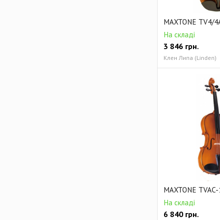
MAXTONE TV4/4A
На складі
3 846
грн.
Клен Липа (Linden)
MAXTONE TVAC-
На складі
6 840
грн.