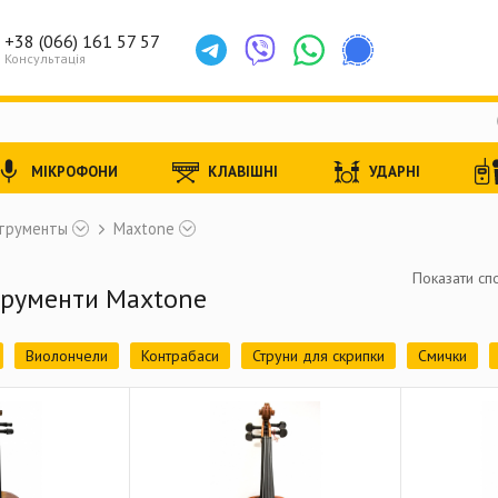
+38 (066) 161 57 57
Консультація
МІКРОФОНИ
КЛАВІШНІ
УДАРНІ
струменты
Maxtone
Показати спо
трументи Maxtone
Виолончели
Контрабаси
Струни для скрипки
Смички