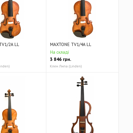
V1/2A LL
MAXTONE TV1/4A LL
На складі
3 846
грн.
inden)
Клен Липа (Linden)