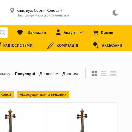
Київ, вул. Сергія Колоса 7
Наш шоурум (за домовленістю)
Закладки
Акаунт
Кошик
РАДІОСИСТЕМИ
КОМУТАЦІЯ
АКСЕСУАРИ
чатку:
Популярні
Дешевше
Дорожче
Кейси
Аксесуари для смичкових