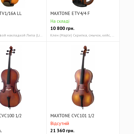
V1/16A LL
MAXTONE ETV4/4 F
На складі
10 800
грн.
Клен с кленовой накладкой Липа (Linden)
Клен (Maple) Скрипка, смычок, кейс, канифоль, мостик, наушники, кабель миниджек-1/4" джек
VC100 1/2
MAXTONE CVC101 1/2
Відсутній
.
21 360
грн.