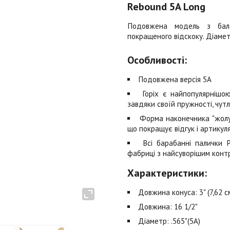
Rebound 5A Long
Подовжена модель з бала
покращеного відскоку. Діамет
Особливості:
Подовжена версія 5A
Горіх є найпопулярнішо
завдяки своїй пружності, чутл
Форма наконечника "жолу
що покращує відгук і артикул
Всі барабанні палички 
фабриці з найсуворішим контр
Характеристики:
Довжина конуса: 3" (7,62 с
Довжина: 16 1/2"
Діаметр: .565"(5A)