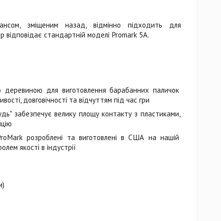
нсом, зміщеним назад, відмінно підходить для
р відповідає стандартній моделі Promark 5A.
ю деревиною для виготовлення барабанних паличок
ивості, довговічності та відчуттям під час гри
дь" забезпечує велику площу контакту з пластиками,
яцію
ProMark розроблені та виготовлені в США на нашій
олем якості в індустрії
м)