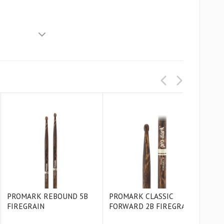
дь
PROMARK REBOUND 5B
PROMARK CLASSIC
PRO
FIREGRAIN
FORWARD 2B FIREGRAIN
FOR