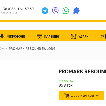
+38 (066) 161 57 57
Консультація
МІКРОФОНИ
КЛАВІШНІ
УДАРНІ
PROMARK REBOUND 5A LONG
PROMARK REBOUND
На складі
859
грн.
Додати до кошику