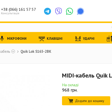
+38 (066) 161 57 57
Консультація
МІКРОФОНИ
КЛАВІШНІ
УДАРНІ
кабель
Quik Lok S165-2BK
MIDI-кабель Quik 
На складі
968
грн.
Додати до кошику