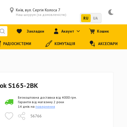
Київ, вул. Сергія Колоса 7
Наш шоурум (за домовленістю)
RU
UA
Закладки
Акаунт
Кошик
РАДІОСИСТЕМИ
КОМУТАЦІЯ
АКСЕСУАРИ
Lok S165-2BK
Безкоштовна доставка від 4000 грн.
Гарантія від магазину 2 роки
14 днів на
повернення
56766