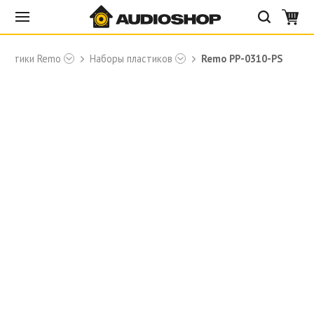
ластики Remo
Наборы пластиков
Remo PP-0310-PS