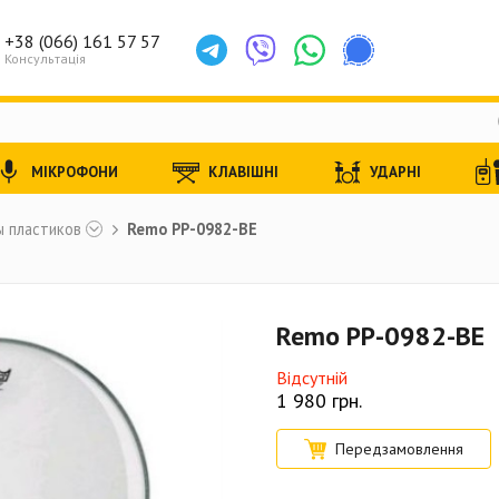
+38 (066) 161 57 57
Консультація
МІКРОФОНИ
КЛАВІШНІ
УДАРНІ
 пластиков
Remo PP-0982-BE
Remo PP-0982-BE
Відсутній
1 980
грн.
Передзамовлення