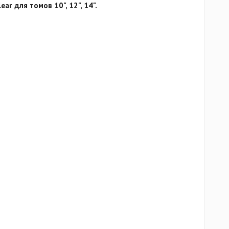
ar для томов 10", 12", 14".