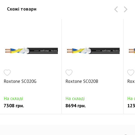
Схожі товари
Roxtone SC020G
Roxtone SC020B
Rox
На складі
На складі
На 
7308 грн.
8694 грн.
123