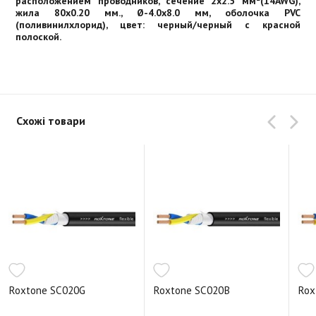
расположением проводников, сечение 2х2.5 мм²(14AWG),
жила 80x0.20 мм., Ø-4.0x8.0 мм, оболочка PVC
(поливинилхлорид), цвет: черный/черный с красной
полоской.
Схожі товари
Roxtone SC020G
Roxtone SC020B
Rox