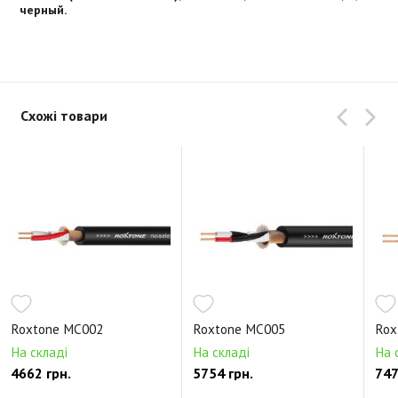
черный.
Схожі товари
Roxtone MC002
Roxtone MC005
Rox
На складі
На складі
На 
4662 грн.
5754 грн.
747