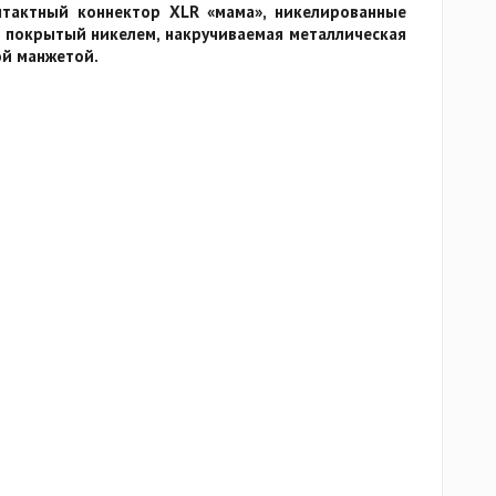
нтактный коннектор XLR «мама», никелированные
 покрытый никелем, накручиваемая металлическая
ой манжетой.