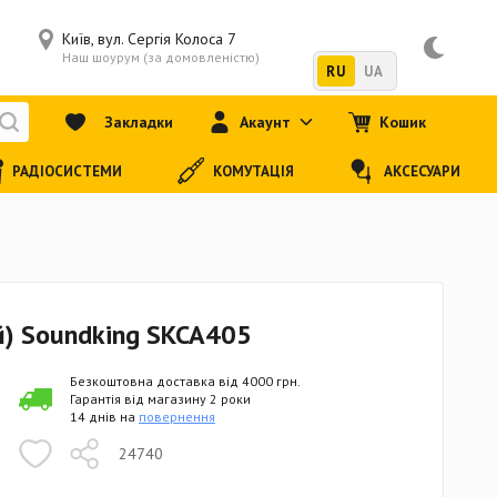
Київ, вул. Сергія Колоса 7
Наш шоурум (за домовленістю)
RU
UA
Закладки
Акаунт
Кошик
РАДІОСИСТЕМИ
КОМУТАЦІЯ
АКСЕСУАРИ
й) Soundking SKCA405
Безкоштовна доставка від 4000 грн.
Гарантія від магазину 2 роки
14 днів на
повернення
24740