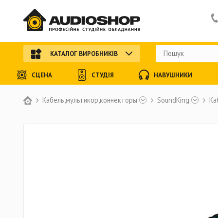
КАТАЛОГ ВИРОБНИКІВ
СЦЕНА
СТУДІЯ
НАВУШНИКИ
Кабель,мультикор,коннекторы
SoundKing
Ка