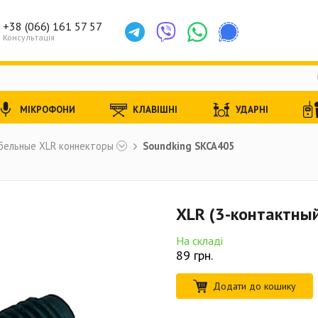
+38 (066) 161 57 57
Консультація
МІКРОФОНИ
КЛАВІШНІ
УДАРНІ
бельные XLR коннекторы
Soundking SKCA405
XLR (3-контактны
На складі
89
грн.
Додати до кошику