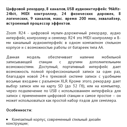
Цифровой рекордер, 8 каналов, USB аудиоинтерфейс 96kHz-
24bit, MIDI контроллер, 24 физических дорожек, 8
логических, 9 каналов, макс. время 200 мин, эквалайзер,
встроенный процессор эффектов.
Zoom R24 - цифровой мульти-дорожечный рекордер, аудио
интерфейс, контроллер и семплер. R24 это MIDI контроллер и 8-
ми канальный аудиоинтерфейс в одном компактном стильном
корпусе и с возможностью работы от батареек типа АА.
Данная модель обеспечивает наличие мобильной
записывающей станции с другими дополнительными
возможностями. Доступный, портативный интерфейс дает
возможность полной профессиональной записи за один раз,
благодаря новой 24-х трековой системе записи с удобными
восьмью входами с разъемом XLR. Кроме этого, рекордер дает
выбор записи или на карту SD (до 32 Гб), или на компьютер,
через подключение по USB с использованием интерфейса для
записи с применением цифровой станции и самое простое – он
может использоваться как простой набор пэдов для семплера.
Особенности:
Компактный корпус, современный стильный дизайн
конструкции;