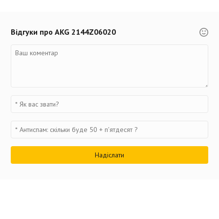
Відгуки про AKG 2144Z06020
Анна
09.02.17 в 13:11
Скажите. а они подойдут к AKG K420?