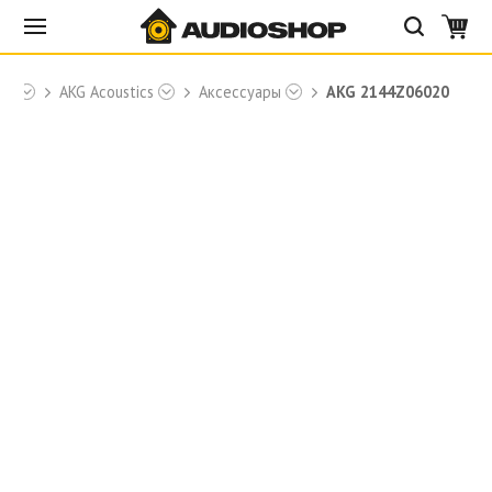
ки
AKG Acoustics
Аксессуары
AKG 2144Z06020