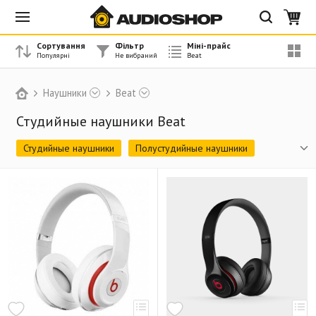
Сортування
Фільтр
Міні-прайс
Наушники
Beat
Студийные наушники Beat
Студийные наушники
Полустудийные наушники
Hi-Fi наушники
High-End наушники
Беспроводные закрытые наушники
Серия ди-джейских наушников от David Guetta
Вакуумные наушники с гарнитурой
Серия urBeats
Серия наушников с гарнитурой для занятий спортом