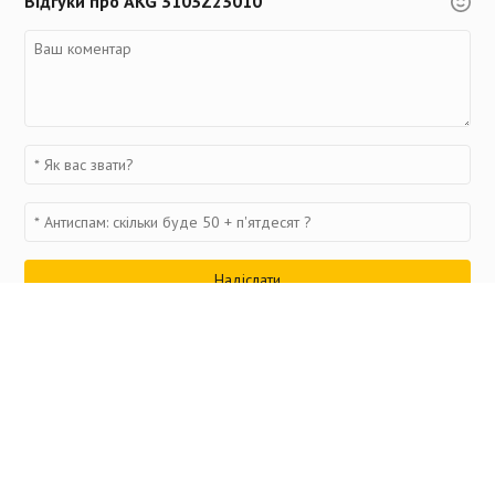
Відгуки про AKG 3103Z23010
Переглянуті товари