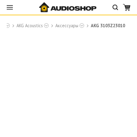
ки
AKG Acoustics
Аксессуары
AKG 3103Z23010