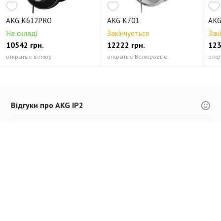
AKG K612PRO
AKG K701
AKG
На складі
Закінчується
Зак
10542 грн.
12222 грн.
123
открытые велюр
открытые Велюровые
откр
Відгуки про AKG IP2