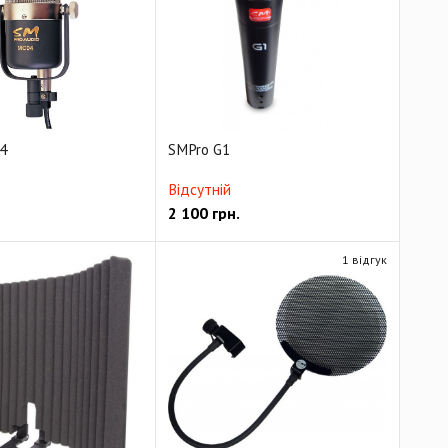
4
SMPro G1
Відсутній
2 100
грн.
1 відгук