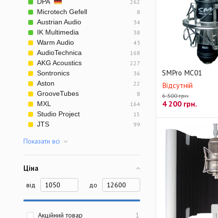
DPA
262
Microtech Gefell
8
Austrian Audio
34
IK Multimedia
38
Warm Audio
43
AudioTechnica
168
AKG Acoustics
227
SMPro MC01
Sontronics
36
Aston
22
Відсутній
GrooveTubes
8
6 300 грн.
4 200
грн.
MXL
164
Studio Project
15
JTS
99
Показати всi
Ціна
від
до
Акційний товар
1