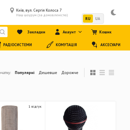
Київ, вул. Сергія Колоса 7
Наш шоурум (за домовленістю)
RU
UA
Закладки
Акаунт
Кошик
РАДІОСИСТЕМИ
КОМУТАЦІЯ
АКСЕСУАРИ
чатку:
Популярні
Дешевше
Дорожче
1 відгук