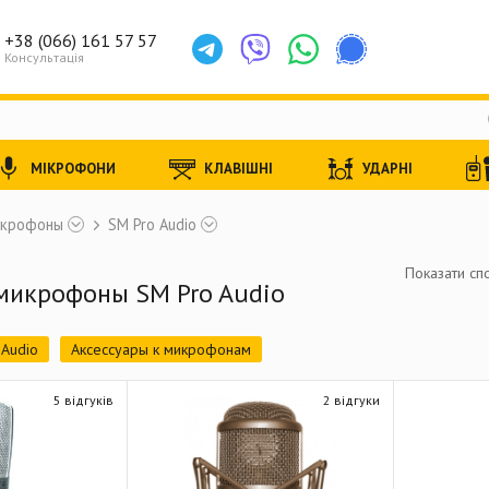
+38 (066) 161 57 57
Консультація
МІКРОФОНИ
КЛАВІШНІ
УДАРНІ
икрофоны
SM Pro Audio
Показати спо
микрофоны SM Pro Audio
Audio
Аксессуары к микрофонам
5 відгуків
2 відгуки