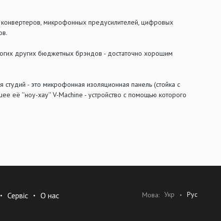
м конвертеров, микрофонных предусилителей, цифровых
ов.
многих других бюджетных брэндов - достаточно хорошим
 студий - это микрофонная изоляционная панель (стойка с
её ''ноу-хау'' V-Machine - устройство с помощью которого
Укр
Рус
Мова:
Сервіс
О нас