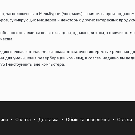
io, расположенная в Мельбурне (Австралия) занимается производство
оров, суммирующих микшеров и некоторых других интересных продукт
собенностью является невысокая цена, однако при этом, в отличии от 
чества.
единственная которая реализовала достаточно интересные решения для
ии для уменьшения реверберации комнаты), и совсем недавно вышедшее 
 VST-инструменты вне компьютера.
вини
Оплата
Доставка
Обмін та повернення
Огляди