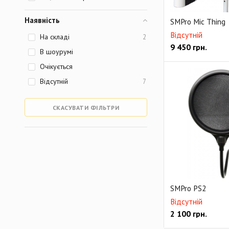
Наявність
SMPro Mic Thing
Відсутній
На складі
2
9 450
грн.
В шоурумі
Очікується
Відсутній
7
СКАСУВАТИ ФІЛЬТРИ
SMPro PS2
Відсутній
2 100
грн.