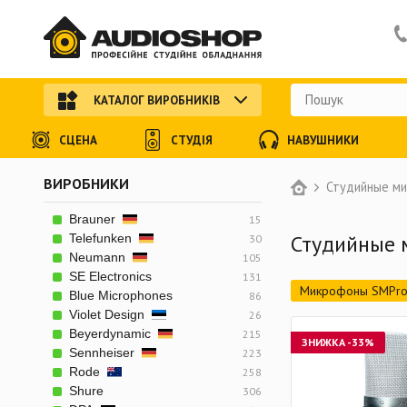
КАТАЛОГ ВИРОБНИКІВ
СЦЕНА
СТУДІЯ
НАВУШНИКИ
ВИРОБНИКИ
Студийные м
Brauner
15
Студийные 
Telefunken
30
Neumann
105
SE Electronics
131
Микрофоны SMPro
Blue Microphones
86
Violet Design
26
Beyerdynamic
215
ЗНИЖКА
-33%
Sennheiser
223
Rode
258
Shure
306