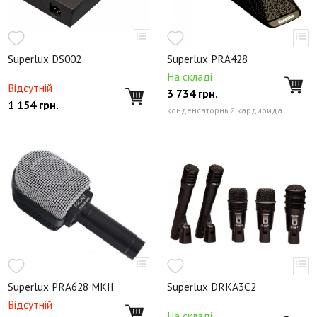
Superlux DS002
Superlux PRA428
На складі
Відсутній
3 734
грн.
1 154
грн.
конденсаторный кардиоида
Superlux PRA628 MKII
Superlux DRKA3C2
Відсутній
На складі