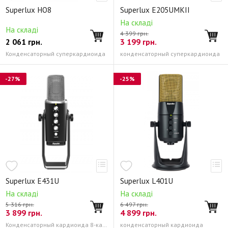
Головные микрофонные гарнитуры
Аксессуары
Superlux HO8
Superlux E205UMKII
Настольные стойки
На складі
На складі
4 399 грн.
2 061
грн.
3 199
грн.
Конденсаторный суперкардиоида
конденсаторный суперкардиоида
-27%
-25%
Superlux E431U
Superlux L401U
На складі
На складі
5 316 грн.
6 497 грн.
3 899
грн.
4 899
грн.
Конденсаторный кардиоида 8-ка/круг
конденсаторный кардиоида