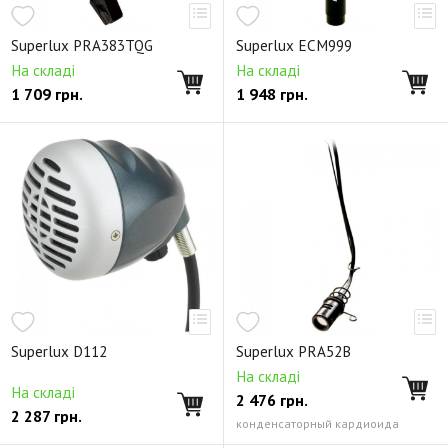
Superlux PRA383TQG
Superlux ECM999
На складі
На складі
1 709
грн.
1 948
грн.
Superlux D112
Superlux PRA52B
На складі
На складі
2 476
грн.
2 287
грн.
конденсаторный кардиоида