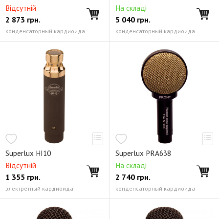
Відсутній
На складі
2 873
грн.
5 040
грн.
конденсаторный кардиоида
конденсаторный кардиоида
Superlux HI10
Superlux PRA638
Відсутній
На складі
1 355
грн.
2 740
грн.
электретный кардиоида
конденсаторный кардиоида