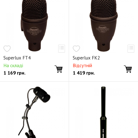
Superlux FT4
Superlux FK2
На складі
Відсутній
1 169
грн.
1 419
грн.