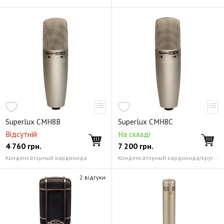
Superlux CMH8B
Superlux CMH8C
Відсутній
На складі
4 760
грн.
7 200
грн.
Конденсаторный кардиоида
Конденсаторный кардиоида/круг/8-ка
2 відгуки