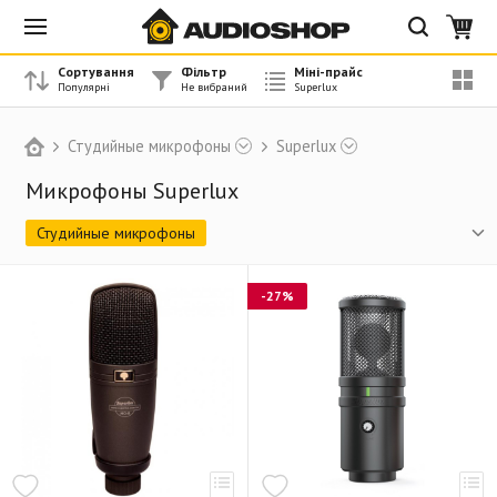
Сортування
Фільтр
Міні-прайс
Студийные микрофоны
Superlux
Микрофоны Superlux
Студийные микрофоны
Миниатюрные инструментальные микрофоны
-27%
Вокально-инструментальные микрофоны
Подвесные микрофоны
Микрофоны для конференций
Инструментальные наборы для ударных
Вокальные ретро микрофоны
Вокальные микрофоны
Петличные микрофоны