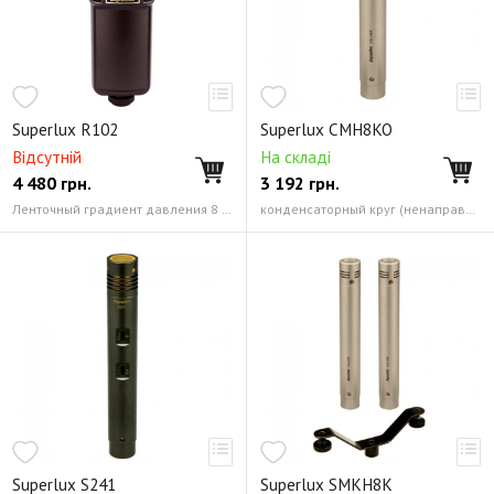
Superlux R102
Superlux CMH8KO
Відсутній
На складі
4 480
грн.
3 192
грн.
Ленточный градиент давления 8 (восьмерка)
конденсаторный круг (ненаправленный)
Superlux S241
Superlux SMKH8K