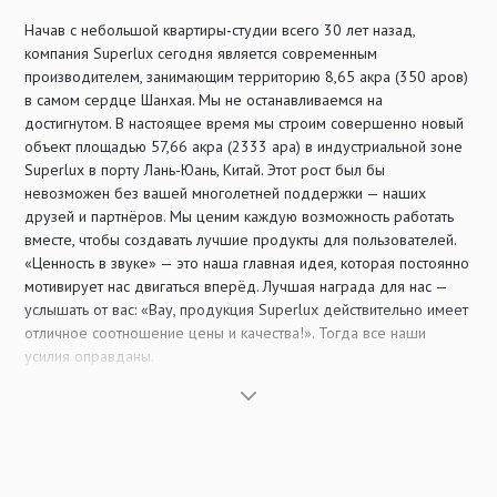
Начав с небольшой квартиры-студии всего 30 лет назад,
компания Superlux сегодня является современным
производителем, занимающим территорию 8,65 акра (350 аров)
в самом сердце Шанхая. Мы не останавливаемся на
достигнутом. В настоящее время мы строим совершенно новый
объект площадью 57,66 акра (2333 ара) в индустриальной зоне
Superlux в порту Лань-Юань, Китай. Этот рост был бы
невозможен без вашей многолетней поддержки — наших
друзей и партнёров. Мы ценим каждую возможность работать
вместе, чтобы создавать лучшие продукты для пользователей.
«Ценность в звуке» — это наша главная идея, которая постоянно
мотивирует нас двигаться вперёд. Лучшая награда для нас —
услышать от вас: «Вау, продукция Superlux действительно имеет
отличное соотношение цены и качества!». Тогда все наши
усилия оправданы.
Мы настаиваем на том, чтобы делать правильные вещи и делать
их правильно от начала до конца. Мы сосредоточены на
электронной аудиопродукции, исследованиях и разработке, а
также производстве. От входа до выхода — от микрофонов,
усилителей и наушников до акустических систем — мы