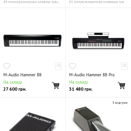
49 полноразмерных клавиш чувствительных к скорости нажатия, с послекасанием и назначаемыми зонами
61 полувзвешенная клавиша чувствительные к скорости нажатия, с послекасанием и назначаемыми зонами
M-Audio Hammer 88
M-Audio Hammer 88 Pro
На складі
На складі
27 600
грн.
31 480
грн.
3 відгуки