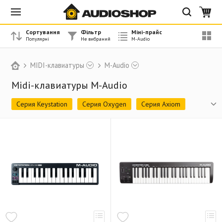
Сортування
Фільтр
Міні-прайс
MIDI-клавиатуры
M-Audio
Midi-клавиатуры M-Audio
Серия Keystation
Серия Oxygen
Серия Axiom
Серия 88 Key
Аксессуары
Снято с производства