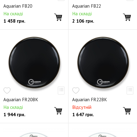
Серия пластика для томов Super-2
Aquarian FB20
Aquarian FB22
Серия пластика для томов Texture Coated
На складі
На складі
1 458
грн.
2 106
грн.
Серия пластика для томов Hi-Frequency
Серия пластика Hi-Energy для малого барабана
Серия Hi-Performance для малого барабана
Серия Hi-Velocity для малого барабана
Серия New Orleans Special для малого барабана
Серия Triple Threat для малого барабана
Серия Full Force для бас барабанов
Серия Impact для бас барабанов
Aquarian FR20BK
Aquarian FR22BK
Серия Ported Bass для бас барабанов
На складі
Відсутній
1 944
грн.
1 647
грн.
Серия Regulator для бас барабанов
Серия Super-Kick для бас барабанов
Аксессуары