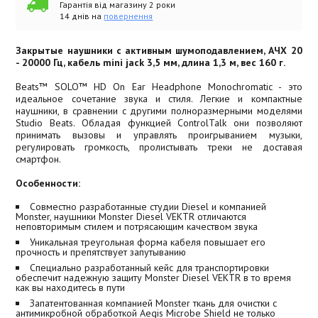
Гарантія від магазину 2 роки
14 днів на
повернення
Закрытые наушники с активным шумоподавлением, АЧХ 20
- 20000 Гц, кабель mini jack 3,5 мм, длина 1,3 м, вес 160 г.
Beats™ SOLO™ HD On Ear Headphone Monochromatic - это
идеальное сочетание звука и стиля. Легкие и компактные
наушники, в сравнении с другими полноразмерными моделями
Studio Beats. Обладая функцией ControlTalk они позволяют
принимать вызовы и управлять проигрыванием музыки,
регулировать громкость, пролистывать треки не доставая
смартфон.
Особенности:
Совместно разработанные студии Diesel и компанией
Monster, наушники Monster Diesel VEKTR отличаются
неповторимым стилем и потрясающим качеством звука
Уникальная треугольная форма кабеля повышает его
прочность и препятствует запутыванию
Специально разработанный кейс для транспортировки
обеспечит надежную защиту Monster Diesel VEKTR в то время
как вы находитесь в пути
Запатентованная компанией Monster ткань для очистки с
антимикробной обработкой Aegis Microbe Shield не только