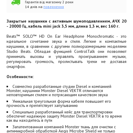
Гарантія від магазину 2 роки
14 днів на
повернення
Закрытые наушники с активным шумоподавлением, АЧХ 20
- 20000 Гц, кабель mini jack 3,5 мм, длина 1,3 м, вес 160 г.
Beats™ SOLO™ HD On Ear Headphone Monochromatic - это
идеальное сочетание звука и стиля. Легкие и компактные
наушники, в сравнении с другими полноразмерными моделями
Studio Beats. Обладая функцией ControlTalk они позволяют
принимать вызовы и управлять проигрыванием музыки,
регулировать громкость, пролистывать треки не доставая
смартфон.
Особенности:
Совместно разработанные студии Diesel и компанией
Monster, наушники Monster Diesel VEKTR отличаются
неповторимым стилем и потрясающим качеством звука
Уникальная треугольная форма кабеля повышает его
прочность и препятствует запутыванию
Специально разработанный кейс для транспортировки
обеспечит надежную защиту Monster Diesel VEKTR в то время
как вы находитесь в пути
Запатентованная компанией Monster ткань для очистки с
антимикробной обработкой Aegis Microbe Shield не только