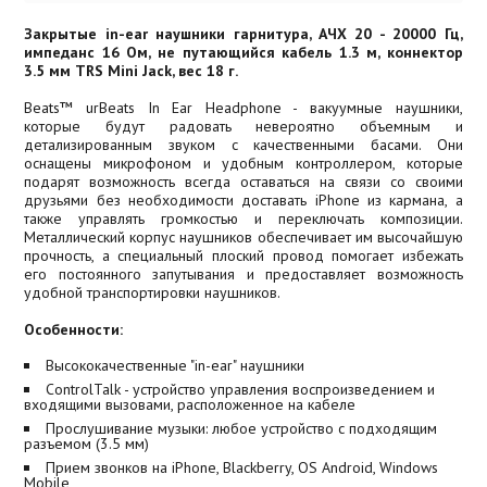
Закрытые in-ear наушники гарнитура, АЧХ 20 - 20000 Гц,
импеданс 16 Ом, не путающийся кабель 1.3 м, коннектор
3.5 мм TRS Mini Jack, вес 18 г.
Beats™ urBeats In Ear Headphone - вакуумные наушники,
которые будут радовать невероятно объемным и
детализированным звуком с качественными басами. Они
оснащены микрофоном и удобным контроллером, которые
подарят возможность всегда оставаться на связи со своими
друзьями без необходимости доставать iPhone из кармана, а
также управлять громкостью и переключать композиции.
Металлический корпус наушников обеспечивает им высочайшую
прочность, а специальный плоский провод помогает избежать
его постоянного запутывания и предоставляет возможность
удобной транспортировки наушников.
Особенности:
Высококачественные "in-ear" наушники
ControlTalk - устройство управления воспроизведением и
входящими вызовами, расположенное на кабеле
Прослушивание музыки: любое устройство с подходящим
разъемом (3.5 мм)
Прием звонков на iPhone, Blackberry, OS Android, Windows
Mobile