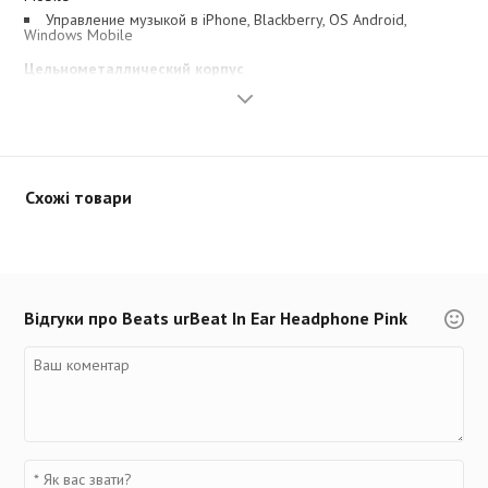
Управление музыкой в iPhone, Blackberry, OS Android,
Windows Mobile
Цельнометаллический корпус
Корпус наушников UrBeats сделан в виде одной металлической
детали, что предотвращает любые скрипы при прослушивании
музыки и предает невероятную прочность.
Идеальные для ежедневного прослушивания
Схожі товари
Запас прочности этих наушников невероятно высокий! Имея
наушники с металлическим корпусом, вы можете не бояться их
уронить и даже сильно прижать.
Встроенный микрофон для звонков
Відгуки про Beats urBeat In Ear Headphone Pink
Вы никогда не пропустите важный звонок, поскольку UrBeats
имеют встроенный микрофон для звонков и пульт для
управления громкостью.
Функция Control Talk позволяет принимать звонки без нужды
доставать телефон из кармана, а также дает возможность
управления проигрыванием плеера. Совместимы с любыми
устройствами с разъемом 3.5 мм, прием звонков iPhone,
Blackberry, OS Android, Windows mobilе.