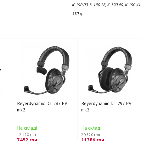
K 190.00, K 190.28, K 190.40, K 190.4
350 g
Beyerdynamic DT 287 PV
Beyerdynamic DT 297 PV
mk2
mk2
На складі
На складі
12 420 грн.
20 520 грн.
м
7452 грн.
11286 грн.