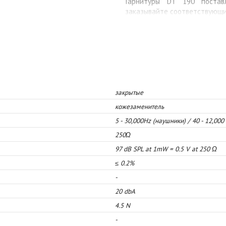
Гарнитуры DT 190 постав
заказывайте соответствующи
закрытые
кожезаменитель
5 - 30,000Hz (наушники) / 40 - 12,00
250Ω
97 dB SPL at 1mW = 0.5 V at 250 Ω
≤ 0.2%
-
20 dbA
4.5 N
-