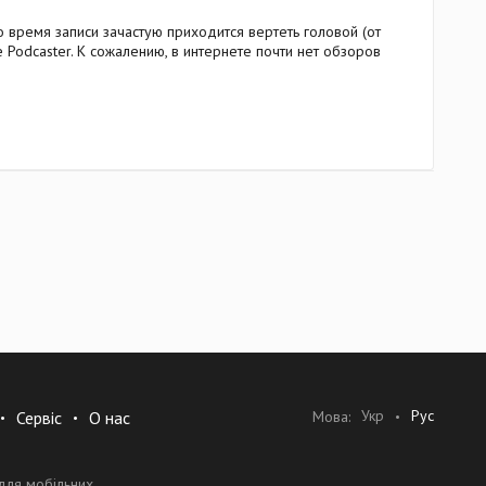
 время записи зачастую приходится вертеть головой (от
e Podcaster. К сожалению, в интернете почти нет обзоров
Укр
Рус
Мова:
Сервіс
О нас
для мобільних