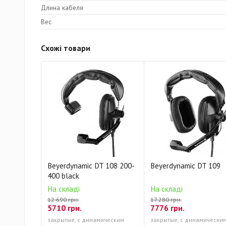
Длина кабеля
Вес
Схожі товари
Beyerdynamic DT 108 200-
Beyerdynamic DT 109
400 black
На складі
На складі
12 690 грн.
17 280 грн.
5710 грн.
7776 грн.
закрытые, с динамическим
закрытые, с динамически