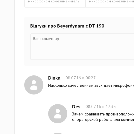
микрофоном кожезаменитель
микрофоном кожезамени
Відгуки про Beyerdynamic DT 190
Dinka
08.07.16 в 00:27
Насколько качественный звук дает микрофон? 
Des
08.07.16 в 17:35
Зачем сравнивать противополож
операторской работы или комме