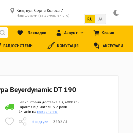
Київ, вул. Сергія Колоса 7
Наш шоурум (за домовленістю)
RU
UA
Закладки
Акаунт
Кошик
РАДІОСИСТЕМИ
КОМУТАЦІЯ
АКСЕСУАРИ
ра Beyerdynamic DT 190
Безкоштовна доставка від 4000 грн.
Гарантія від магазину 2 роки
14 днів на
повернення
3 відгуки
235273