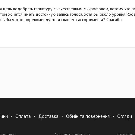
я цель подобрать гарнитуру с качественным микрофоном, потому что во
 этом хочется иметь достойную запись голоса, хотя бы около уровня Rod
ыть Вы что-то порекомендуете из вашего ассортимента? Спасибо.
вини
Оплата
Доставка
Обмін та повернення
Огляди
сультація
Акустика, комутація
Додаток 