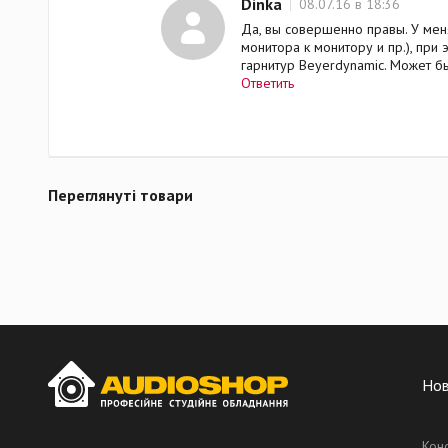
Dinka
08.07.16 в 18:36
Да, вы совершенно правы. У мен
монитора к монитору и пр.), при
гарнитур Beyerdynamic. Может б
Ответить
Переглянуті товари
Но
Кон