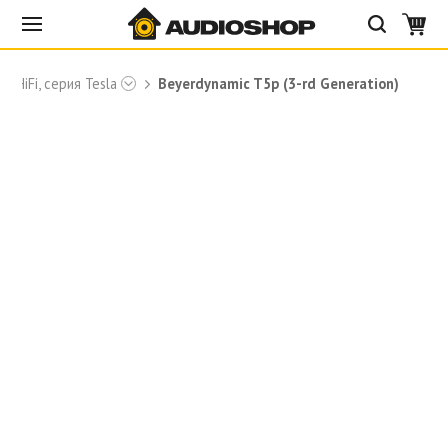
и HiFi, серия Tesla
Beyerdynamic T5p (3-rd Generation)