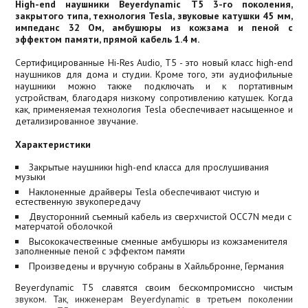
High-end наушники Beyerdynamic Т5 3-го поколения,
закрытого типа, технология Tesla, звуковые катушки 45 мм,
импеданс 32 Ом, амбушюры из кожзама и пеной с
эффектом памяти, прямой кабель 1.4 м.
Сертифицированные Hi-Res Audio, Т5 - это новый класс high-end
наушников для дома и студии. Кроме того, эти аудиофильные
наушники можно также подключать и к портативным
устройствам, благодаря низкому сопротивлению катушек. Когда
как, применяемая технология Tesla обеспечивает насыщенное и
детализированное звучание.
Характеристики
Закрытые наушники high-end класса для прослушивания
музыки
Наклоненные драйверы Tesla обеспечивают чистую и
естественную звукопередачу
Двусторонний съемный кабель из сверхчистой OCC7N меди с
матерчатой оболочкой
Высококачественные сменные амбушюры из кожзаменителя
заполненные пеной с эффектом памяти
Произведены и вручную собраны в Хайльбронне, Германия
Beyerdynamic T5 славятся своим бескомпромиссно чистым
звуком. Так, инженерам Beyerdynamic в третьем поколении