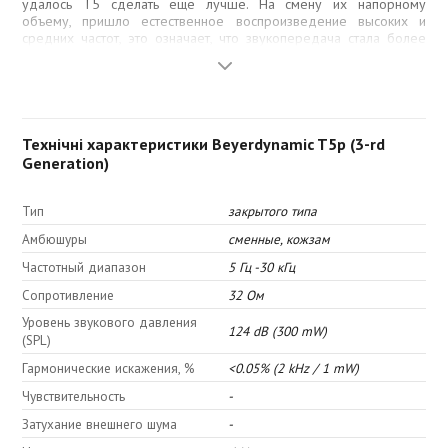
удалось T5 сделать еще лучше. На смену их напорному
объему, пришло естественное воспроизведение высоких и
средних частот, это означает, что звукопередача стала более
реалистичной и ближе к студийным моделям.
T5 рекомендуются для прослушивания в шумных условиях,
особенно благодаря их закрытой конструкции. Внешний шум
эффективно уменьшается пассивными чашами (амбушюрами), а
сам звук не прорывается наружу.
Технічні характеристики Beyerdynamic T5p (3-rd
Generation)
Ключевой особенностью конструкции T5 - технология звуковых
катушек Tesla с наклонной плоскостью для достижения
максимально возможной пространственной звуковой картины. В
Тип
закрытого типа
результате звук оказывается как «спереди» слушателя (в центре
Амбюшуры
сменные, кожзам
сцены), так и за ним.
Частотный диапазон
5 Гц -30 кГц
Сопротивление
32 Ом
Уровень звукового давления
124 dB (300 mW)
(SPL)
Гармонические искажения, %
<0.05% (2 kHz / 1 mW)
Чувствительность
-
Затухание внешнего шума
-