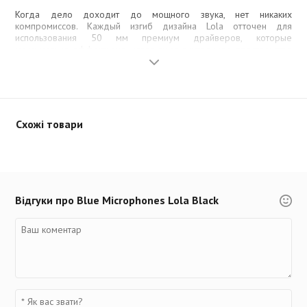
Когда дело доходит до мощного звука, нет никаких
компромиссов. Каждый изгиб дизайна Lola отточен для
использования 50 мм премиум драйверов, которые
максимально эффективно используют внутреннее пространство
вокруг мембран. На 100% герметичный корпус с толстой
стенкой, делает наушники чрезвычайно прочными и
устойчивыми к вибрациям и изломам, создавая устойчивую базу
для драйверов.
Схожі товари
Целостная конструкция обеспечивает полнодиапазонное
звучание, которое плотное и мощное в нижнем диапазоне,
артикулированное и теплое в среднем, и расширенное с
аккуратной отдачей на высоких частотах.
Оголовье
Відгуки про Blue Microphones Lola Black
Обычные наушники имеют самое обычное "подпружиненное"
оголовье. Уникальная конструкция мульти-сочлененного
оголовья Lola была позаимствована из мира автоспорта,
благодаря тонко настроенной подвески болидов F-1.
Это элегантно. Это удобно.
Оголовье адаптируется к различным формам и размерам
головы. Проще говоря, это индивидуальная подгонки под