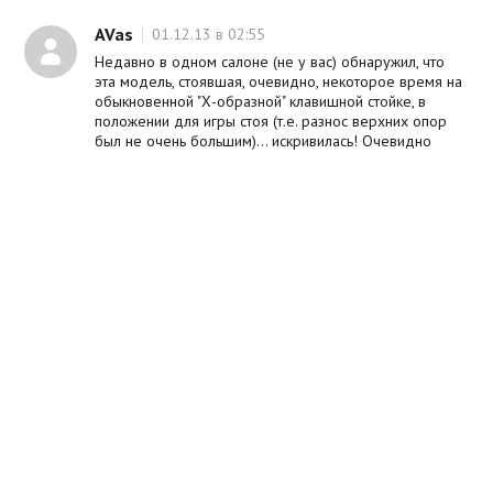
E.Piano 2
E.Piano 3
AVas
01.12.13 в 02:55
Pad 1
Недавно в одном салоне (не у вас) обнаружил, что
Pad 2/Strings
эта модель, стоявшая, очевидно, некоторое время на
Organ 1
обыкновенной "Х-образной" клавишной стойке, в
положении для игры стоя (т.е. разнос верхних опор
Organ 2
был не очень большим)... искривилась! Очевидно
Clavi
было, что левый и правый края у нее явно опустились,
рама (или шасси: хз на чем она собрана) попросту
2 звуковых слоя
погнулась! Характерные искривления были видны
MIDI
невооруженным глазом, при этом даже отошла
верхняя панель.
Кнопка Switch On/Off
MIDI регулятор громкости
Что же выходит: она действительно такая хлипкая? Ее
нужно использовать только на столе? Ведь усилия,
5 MIDI параметров
которые прилагает пианист к клавиатуре (а это ведь
Programm Change
не просто там контроллер а именно фоно), порой,
действительно немаленькие!
LSB Bank
Ответить
MSB Bank
Channel
yureva
13.09.13 в 23:30
Octave
Синтезаторный, полувзвешеный, на ощупь приятный.
Колеса
Ответить