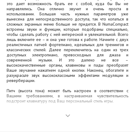
это дает возможность брать ее с собой, куда бы Вы не
направлялись. Она отлично звучит и очень проста в
использовании. Большая часть нужных параметров уже
вынесена для непосредственного доступа, так что копаться в
сложных экранных меню больше не придется. В NumaCompact
встроены звуки и функции, которые подобраны специально,
чтобы сделать работу с ней интересной и увлекательной. Всего
лишь включите ее – и она уже готова к работе. Начните с двух
реалистичных патчей фортепиано, идеальных для тренингов и
классических стилей. Далее переключитесь на один из трех
доступных электропиано, превосходных для джаза и
современной музыки. И это далеко не все –
высококачественные органы, клавиновы и пады преобразят
Ваше звучание нажатием одной кнопки. Наконец, обогатите и
разукрасьте звук высококлассными эффектами модуляции и
реверберации.
Питч (высота тона) может быть настроен в соответствии с
Вашими требованиями, в настраиваемая чувствительность
подстроит клавиатуру под Ваш персональный стиль игры.
Контроллерные функции NumaCompact позволяют вам также
использовать инструмент в качестве MIDI-контроллера, чтобы
управлять внешними устройствами и источниками звука по MIDI.
Для этого специально предусмотрена секция с пятью
контроллерами, программируемыми по MIDI, а также регулятор