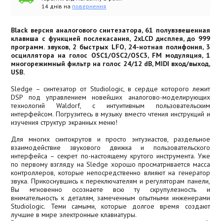
14 днів на
повернення
Black версия аналогового синтезатора, 61 полувзвешенная
клавиша с функцией послекасания, 2xLCD дисплея, до 999
программ. звуков, 2 быстрых LFO, 24-нотная полифония, 3
осциллятора на голос OSC1/OSC2/OSC3, FM модуляция, 1
многорежимный фильтр на голос 24/12 dB, MIDI вход/выход,
USB.
Sledge – синтезатор от Studiologic, в сердце которого лежит
DSP под управлением новейших аналогово-моделирующих
технологий Waldorf, с интуитивным пользовательским
интерфейсом. Погрузитесь в музыку вместо чтения инструкций и
изучения структур экранных меню!
Для многих синтокрутов и просто энтузиастов, раздельное
взаимодействие звукового движка и пользовательского
интерфейса – секрет по-настоящему крутого инструмента. Уже
по первому взгляду на Sledge хорошо просматривается масса
контроллеров, которые непосредственно влияют на генератор
звука. Прикоснувшись к переключателям и регуляторам панели,
Вы мгновенно осознаете всю ту скрупулезность и
внимательность к деталям, замеченным опытными инженерами
Studiologic. Теми самыми, которые долгое время создают
лучшие в мире электронные клавиатуры.