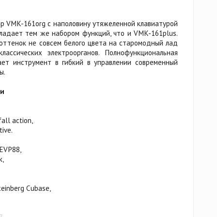
р VMK-161org с наполовину утяжеленной клавиатурой
адает тем же набором функций, что и VMK-161plus.
 оттенок не совсем белого цвета на старомодный лад
ассических электроорганов. Полнофункциональная
ает инструмент в гибкий в управлении современный
ы.
ки
all action,
tive.
/EVP88,
k,
teinberg Cubase,