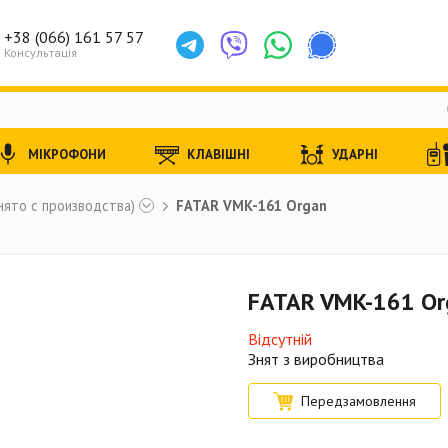
+38 (066) 161 57 57
Консультація
МІКРОФОНИ
КЛАВІШНІ
УДАРНІ
нято с производства)
FATAR VMK-161 Organ
FATAR VMK-161 Or
Відсутній
Знят з виробництва
Передзамовлення