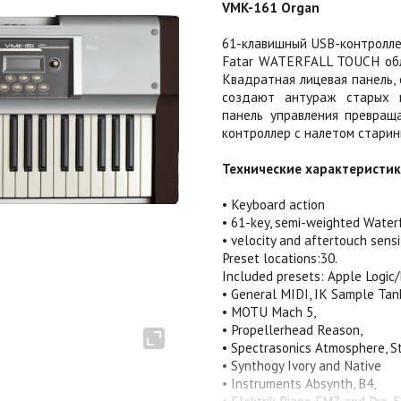
VMK-161 Organ
61-клавишный USB-контролле
Fatar WATERFALL TOUCH обл
Квадратная лицевая панель,
создают антураж старых кл
панель управления превращ
контроллер с налетом старин
Технические характеристи
• Keyboard action
• 61-key, semi-weighted Waterf
• velocity and aftertouch sensi
Preset locations:30.
Included presets: Apple Logic
• General MIDI, IK Sample Tan
• MOTU Mach 5,
• Propellerhead Reason,
• Spectrasonics Atmosphere, S
• Synthogy Ivory and Native
• Instruments Absynth, B4,